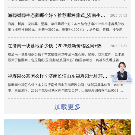
海葬树葬生态葬哪个好？推荐哪种葬式_济南生态葬补贴与选择指南【济南陵园网】
2026-08-03
海葬、树葬、花坛葬、壁葬、草坪葬哪个好？本文结合济南2026年生态葬奖补政
策（海葬补4000元、树葬补3000元、壁葬补1000元），从价格、祭扫、接受度、
适合人群全面对比，帮济南家属选对葬式，含咨询电话0531-82988098。
在济南一块墓地多少钱（2026最新价格区间+热门陵园报价参考）
2026-07-31
在济南一块墓地多少钱？本文整理2026年济南生态葬、壁葬、双穴立碑、艺术墓
最新价格区间，含玉函山/玉顶山/慈航园等热门陵园参考价，购墓前先看这篇，咨
询电话0531-82988098。
福寿园公墓怎么样？济南长清山东福寿园地址环境与价格口碑实测
2026-07-24
福寿园公墓怎么样？本文以济南长清山东福寿园为例，详解其具体位置、园区环
境、主题墓区、2026年墓型价格区间与真实口碑，山东福寿园咨询电话0531-
82988098，方便家属预约市区免费看墓专车。
加载更多