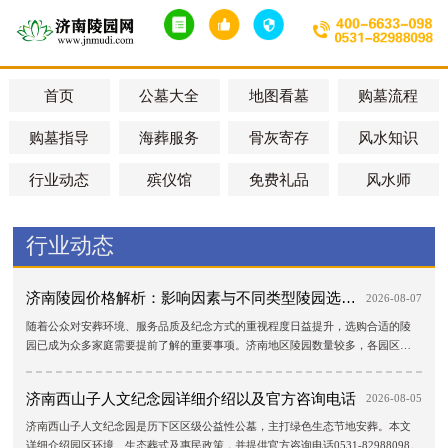
首页
公墓大全
地图看墓
购墓流程
购墓指导
海葬服务
骨灰寄存
风水知识
行业动态
殡仪馆
免费礼品
风水师
行业动态
济南陵园价格解析：影响因素与不同类型陵园选购指南
2026-08-07
随着公众对安葬环境、服务品质及纪念方式的重视程度日益提升，选购合适的陵
园已成为众多家庭需要提前了解的重要事项。济南地区陵园数量较多，各园区在
地理位置、环境条件、墓型规格、服务水平及管理制度等方面存在差异，价格也
因此各不相同。许多家庭在咨询济南陵园时，最关心的问题便是"济南陵园价格是
济南西山子人文纪念园详细介绍以及官方咨询电话
2026-08-05
多少？"实际上，陵园价格并无统一标准，需综合墓位类型、所在区域、占地面
积、墓碑材质、园区环境及配套服务等多方面因素进行判断。济南陵园咨询电
济南西山子人文纪念园是历下区区级公益性公墓，主打绿色生态节地安葬。本文
话：0531-82988098
详细介绍园区环境、生态葬式及惠民政策，并提供官方咨询电话0531-82988098。