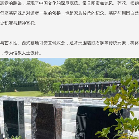
寓意的装饰，展现了中国文化的深厚底蕴。常见图案如龙凤、莲花、松鹤
每座墓碑既是对逝者一生的颂扬，也是家族传承的纪念。墓碑与周围自然
史积淀与精神寄托。
与艺术性。西式墓地可安置骨灰盒，通常无围墙或石狮等传统元素，碑体
，专为信教人士设计。