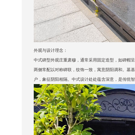
外观与设计理念：
中式碑型外观庄重肃穆，通常采用固定造型，如碑帽呈
两侧常配以对称碑联，纹饰一致，寓意阴阳调和。墓基
户，象征阴阳相隔。中式设计处处蕴含深意，是传统智