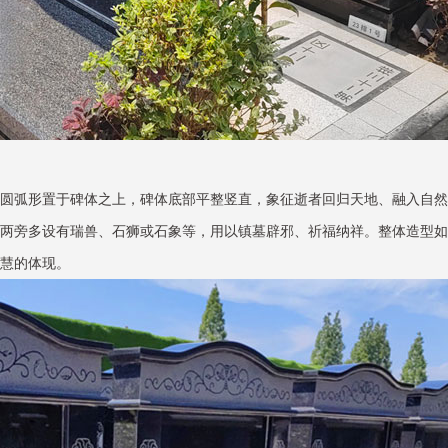
圆弧形置于碑体之上，碑体底部平整竖直，象征逝者回归天地、融入自然
两旁多设有瑞兽、石狮或石象等，用以镇墓辟邪、祈福纳祥。整体造型如
慧的体现。