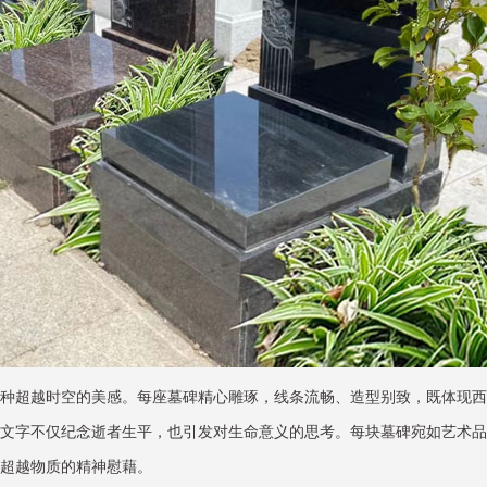
种超越时空的美感。每座墓碑精心雕琢，线条流畅、造型别致，既体现西
文字不仅纪念逝者生平，也引发对生命意义的思考。每块墓碑宛如艺术品
超越物质的精神慰藉。