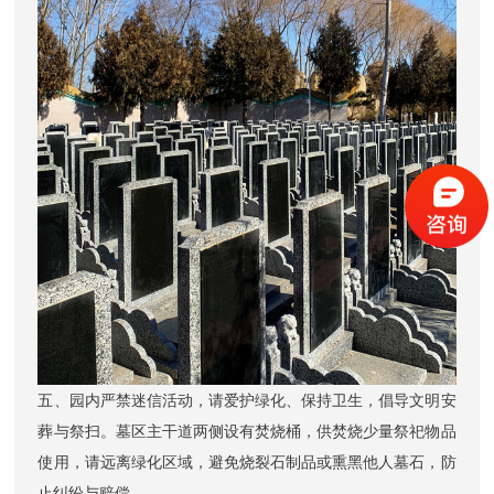
五、园内严禁迷信活动，请爱护绿化、保持卫生，倡导文明安
葬与祭扫。墓区主干道两侧设有焚烧桶，供焚烧少量祭祀物品
使用，请远离绿化区域，避免烧裂石制品或熏黑他人墓石，防
止纠纷与赔偿。