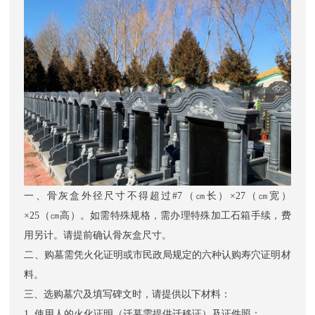
一、骨灰盒外径尺寸不得超过#7（㎝长）×27（㎝宽）
×25（㎝高）。如需特殊规格，需办理特殊加工石箱手续，费
用另计。请提前确认骨灰盒尺寸。
二、购墓需凭火化证明或市民政局规定的六种认购寿穴证明材
料。
三、选购墓穴及填写碑文时，请提供以下材料：
1. 使用人的火化证明（迁墓需提供迁移证）及证件照；