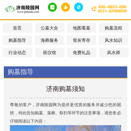
首页
公墓大全
地图看墓
购墓流程
购墓指导
海葬服务
骨灰寄存
风水知识
行业动态
殡仪馆
免费礼品
风水师
购墓指导
济南购墓须知
尊敬的客户，
济南陵园网
为提供更优质的服务并减少您的困
扰，特此告知购墓、落葬、祭扫等环节的注意事项，请您务必
仔细阅读以下内容：