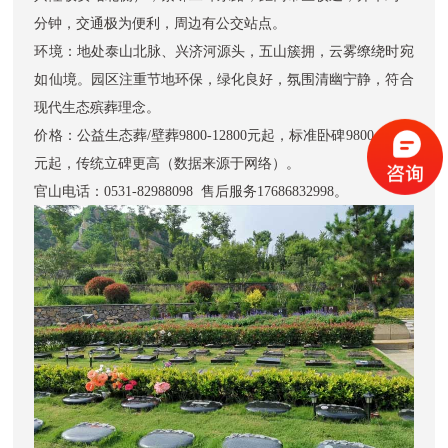
分钟，交通极为便利，周边有公交站点。
环境：地处泰山北脉、兴济河源头，五山簇拥，云雾缭绕时宛
如仙境。园区注重节地环保，绿化良好，氛围清幽宁静，符合
现代生态殡葬理念。
价格：公益生态葬/壁葬9800-12800元起，标准卧碑9800-17800
元起，传统立碑更高（数据来源于网络）。
官山电话：0531-82988098 售后服务17686832998。