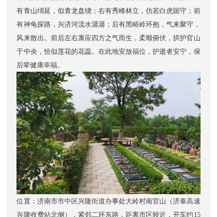
有青山绵延，似青龙盘绕；右有秀峰林立，仿若白虎踞守；前
有神龟探路，兴济河流水潺潺；后有黑峪岭环抱，气来聚守，
风来散出。前后左右禀应四方之气而生，柔顺俯伏，拱护官山
于中央，恰似莲花的花蕊。在此地安放福位，护逝者安宁，保
后辈健康幸福。
位置：济南市市中区兴隆街道办事处大岭村南官山（济泰高速
兴隆收费站北侧），紧邻二环东路，距离市区较近，开车约15