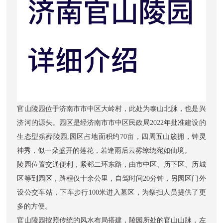
官山陵园
位于济南市市中区大岭村，此处为泰山北脉，也是兴
济河的源头。园区是经济南市市中区民政局2022年批准建设的
生态型殡葬陵园,园区占地面积约70亩，四周五山簇拥，钟灵
神秀，似一朵盛开的莲花，若逢雨后云雾缭绕宛如仙境。
陵园位置交通便利，紧邻二环东路，由市中区、历下区、历城
区等到园区，路程仅十余公里，自驾时间20分钟，另园区门外
设公交车站，下车步行100米进入墓区，为祭扫人员提供了更
多的方便。
官山陵园
按照传统的风水布局搭建，陵园所处的官山山脉，左