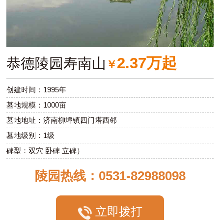
2.37万起
恭德陵园寿南山
￥
创建时间：1995年
墓地规模：1000亩
墓地地址：济南柳埠镇四门塔西邻
墓地级别：1级
碑型：双穴 卧碑 立碑）
陵园热线：0531-82988098
立即拨打