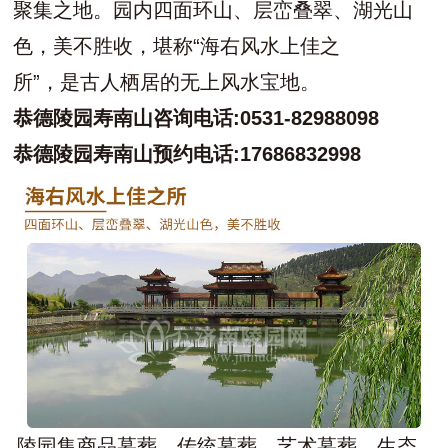
聚集之地。园内四面环山、层峦叠翠、湖光山
色，美不胜收，堪称“海右风水上佳之
所”，是古人栖居的无上风水宝地。
恭德陵园寿南山咨询电话:0531-82988098
恭德陵园寿南山预约
电话:
17686832998
陵园集商品墓葬、传统墓葬、艺术墓葬、生态