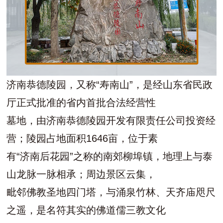
济南恭德陵园
，又称“寿南山”，是经山东省民政
厅正式批准的省内首批合法经营性
墓地，由济南恭德陵园开发有限责任公司投资经
营；陵园占地面积1646亩，位于素
有“济南后花园”之称的南郊柳埠镇，地理上与泰
山龙脉一脉相承；周边景区云集，
毗邻佛教圣地四门塔，与涌泉竹林、天齐庙咫尺
之遥，是名符其实的佛道儒三教文化