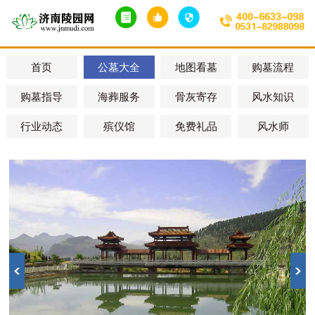
首页
公墓大全
地图看墓
购墓流程
购墓指导
海葬服务
骨灰寄存
风水知识
行业动态
殡仪馆
免费礼品
风水师