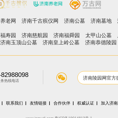
南养老网
济南千古殡仪网
济南公墓
济南墓地
南福寿园
济南慈航园
济南福舜园
太甲山公墓
济南玉顶山公墓
济南皇上岭公墓
济南恭德陵园
-82988098
济南陵园网官方
服务热线电话
联系我们
友情链接
合作伙伴
权威认证
加入济南
www.jnmudi.com
鲁ICP备19014813号-1