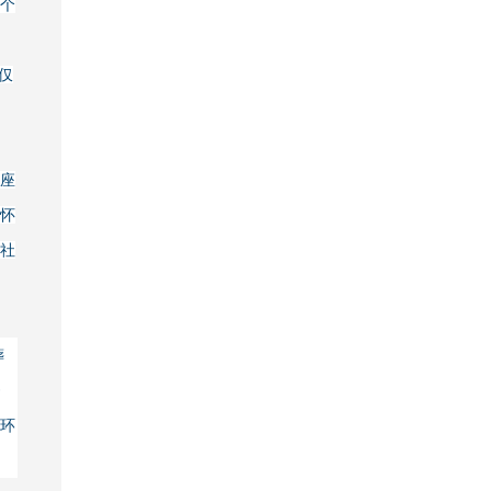
个
仅
多座
怀
社
葬
》
环