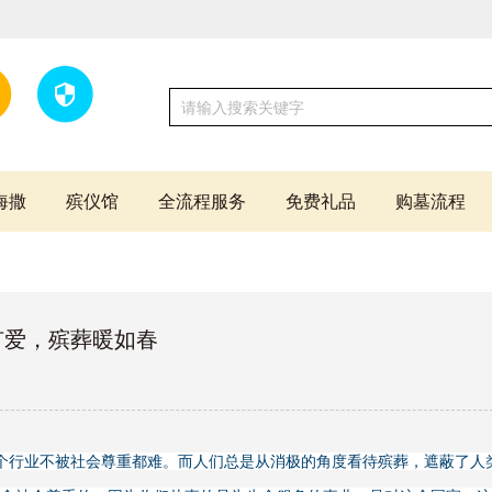
海撒
殡仪馆
全流程服务
免费礼品
购墓流程
有爱，殡葬暖如春
个行业不被社会尊重都难。而人们总是从消极的角度看待殡葬，遮蔽了人