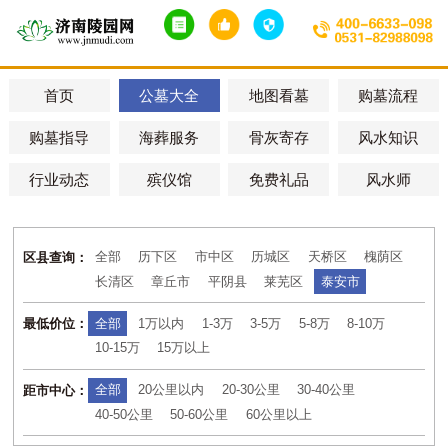
首页
公墓大全
地图看墓
购墓流程
购墓指导
海葬服务
骨灰寄存
风水知识
行业动态
殡仪馆
免费礼品
风水师
全部
历下区
市中区
历城区
天桥区
槐荫区
区县查询：
长清区
章丘市
平阴县
莱芜区
泰安市
全部
1万以内
1-3万
3-5万
5-8万
8-10万
最低价位：
10-15万
15万以上
全部
20公里以内
20-30公里
30-40公里
距市中心：
40-50公里
50-60公里
60公里以上