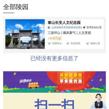
全部陵园
泰山长安人文纪念园
山东省泰安市高铁泰安站南4公里萧大亨墓北邻
距市区40公里
三面环山
藏风聚气
人文景观
0.8万起
￥
已经没有更多信息了
扫一扫