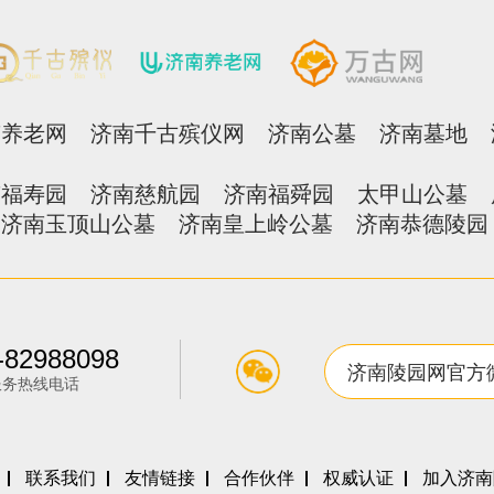
南养老网
济南千古殡仪网
济南公墓
济南墓地
南福寿园
济南慈航园
济南福舜园
太甲山公墓
济南玉顶山公墓
济南皇上岭公墓
济南恭德陵园
-82988098
济南陵园网官方
服务热线电话
联系我们
友情链接
合作伙伴
权威认证
加入济南