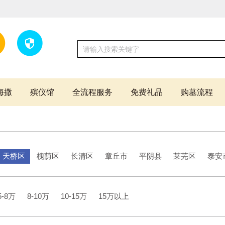
海撒
殡仪馆
全流程服务
免费礼品
购墓流程
天桥区
槐荫区
长清区
章丘市
平阴县
莱芜区
泰安
5-8万
8-10万
10-15万
15万以上