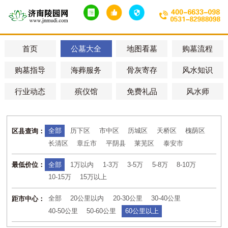
首页
公墓大全
地图看墓
购墓流程
购墓指导
海葬服务
骨灰寄存
风水知识
行业动态
殡仪馆
免费礼品
风水师
全部
历下区
市中区
历城区
天桥区
槐荫区
区县查询：
长清区
章丘市
平阴县
莱芜区
泰安市
全部
1万以内
1-3万
3-5万
5-8万
8-10万
最低价位：
10-15万
15万以上
全部
20公里以内
20-30公里
30-40公里
距市中心：
40-50公里
50-60公里
60公里以上