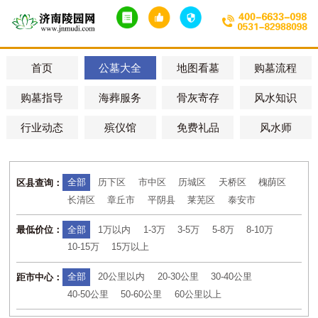
首页
公墓大全
地图看墓
购墓流程
购墓指导
海葬服务
骨灰寄存
风水知识
行业动态
殡仪馆
免费礼品
风水师
全部
历下区
市中区
历城区
天桥区
槐荫区
区县查询：
长清区
章丘市
平阴县
莱芜区
泰安市
全部
1万以内
1-3万
3-5万
5-8万
8-10万
最低价位：
10-15万
15万以上
全部
20公里以内
20-30公里
30-40公里
距市中心：
40-50公里
50-60公里
60公里以上